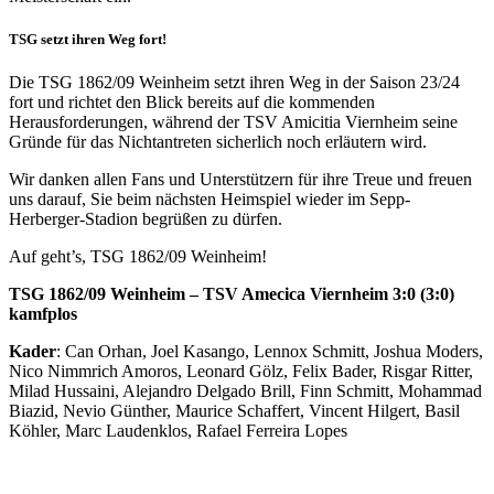
TSG setzt ihren Weg fort!
Die TSG 1862/09 Weinheim setzt ihren Weg in der Saison 23/24
fort und richtet den Blick bereits auf die kommenden
Herausforderungen, während der TSV Amicitia Viernheim seine
Gründe für das Nichtantreten sicherlich noch erläutern wird.
Wir danken allen Fans und Unterstützern für ihre Treue und freuen
uns darauf, Sie beim nächsten Heimspiel wieder im Sepp-
Herberger-Stadion begrüßen zu dürfen.
Auf geht’s, TSG 1862/09 Weinheim!
TSG 1862/09 Weinheim – TSV Amecica Viernheim 3:0 (3:0)
kamfplos
Kader
: Can Orhan, Joel Kasango, Lennox Schmitt, Joshua Moders,
Nico Nimmrich Amoros, Leonard Gölz, Felix Bader, Risgar Ritter,
Milad Hussaini, Alejandro Delgado Brill, Finn Schmitt, Mohammad
Biazid, Nevio Günther, Maurice Schaffert, Vincent Hilgert, Basil
Köhler, Marc Laudenklos, Rafael Ferreira Lopes