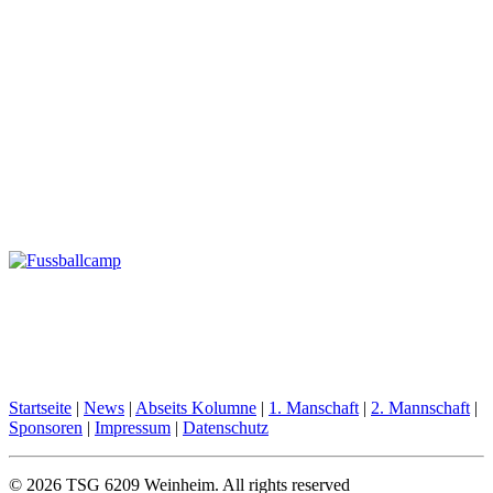
Startseite
|
News
|
Abseits Kolumne
|
1. Manschaft
|
2. Mannschaft
|
Sponsoren
|
Impressum
|
Datenschutz
© 2026 TSG 6209 Weinheim.
All rights reserved