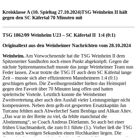
Kreisklasse A (10. Spieltag 27.10.2024)
TSG Weinheim II hält
gegen den SC Käfertal 70 Minuten mit
TSG 1862/09 Weinheim U23 – SC Käfertal II 1:
4
(0:1)
Originaltext aus den Weinheimer Nachrichten vom 28.10.2024
Weinheim.
Am Vorwochenende hat die TSG Weinheim II dem
Spitzenreiter Sandhofen noch einen Punkt abgeknöpft. Gegen die
nächste Spitzenmannschaft musste das junge Weinheimer Team nun
Feder lassen. Zwar trotzte die TSG IT auch dem SC Käfertal lange
Zeit – musste sich aber effizienteren Mannheimern 1:4 (0:1)
geschlagen geben. Die Zweiburgenstädter hielten das Heimspiel
gegen den Favorit über 70 Minuten lang offen und hatten
spielerische Vorteile. Letztlich konnte die Weinheimer
Zweitvertretung aber auch den Ausfall vieler Leistungsträger nicht
kompensieren. Neben dem gelb-rot gesperrten Ersatzkapitän Jan
Turcanu fehlten auch Abwehrchef Sami Benbiga und Alikan Aliev.
„Das war in der Breite zu viel, da fehlte manchmal die
Abstimmung“, so Coach Andreas Dörrlamm. So auch bei einer
frühen Unachtsamkeit, die zum 0:1 führte (3.). Vorher ließ die TSG
schon nach wenigen Sekunden einen Hochkaräter liegen. Die