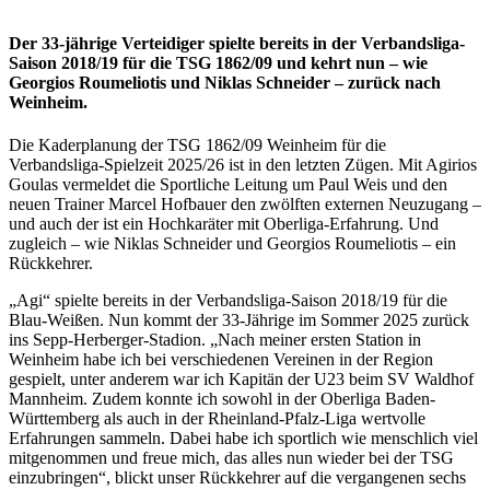
Der 33-jährige Verteidiger spielte bereits in der Verbandsliga-
Saison 2018/19 für die TSG 1862/09 und kehrt nun – wie
Georgios Roumeliotis und Niklas Schneider – zurück nach
Weinheim.
Die Kaderplanung der TSG 1862/09 Weinheim für die
Verbandsliga-Spielzeit 2025/26 ist in den letzten Zügen. Mit Agirios
Goulas vermeldet die Sportliche Leitung um Paul Weis und den
neuen Trainer Marcel Hofbauer den zwölften externen Neuzugang –
und auch der ist ein Hochkaräter mit Oberliga-Erfahrung. Und
zugleich – wie Niklas Schneider und Georgios Roumeliotis – ein
Rückkehrer.
„Agi“ spielte bereits in der Verbandsliga-Saison 2018/19 für die
Blau-Weißen. Nun kommt der 33-Jährige im Sommer 2025 zurück
ins Sepp-Herberger-Stadion. „Nach meiner ersten Station in
Weinheim habe ich bei verschiedenen Vereinen in der Region
gespielt, unter anderem war ich Kapitän der U23 beim SV Waldhof
Mannheim. Zudem konnte ich sowohl in der Oberliga Baden-
Württemberg als auch in der Rheinland-Pfalz-Liga wertvolle
Erfahrungen sammeln. Dabei habe ich sportlich wie menschlich viel
mitgenommen und freue mich, das alles nun wieder bei der TSG
einzubringen“, blickt unser Rückkehrer auf die vergangenen sechs