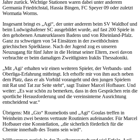
Jahre zurück. Wichtige Stationen waren dabei unter anderem
Germania Friedrichstal, Hassia Bingen, FC Speyer 09 oder zuletzt
Wormatia Worms.
Insgesamt bringt es „Agi“, der unter anderem beim SV Waldhof und
beim Ludwigshafener SC ausgebildet wurde, auf fast 200 Spiele in
den gehobenen Amateurklassen Badens und von Rheinland-Pfalz.
Ganz zu schweigen von 54 Einsätzen in der zweithöchsten
griechischen Spielklasse. Nach der Jugend zog es unseren
Neuzugang für fünf Jahre in die Heimat seiner Eltern, zwei davon
verbrachte er beim damaligen Zweitligisten Iraklis Thessaloniki.
„Mit ,Agi‘ erhalten wir einen weiteren Spieler, der Verbands- und
Oberliga-Erfahrung mitbringt. Ich erhoffe mir von ihm auch neben
dem Platz, dass er als Vorbild vorangeht und den jungen Spielern
mit Rat und Tat zur Seite steht“, sagt Trainer Marcel Hofbauer. Und
weiter: „Es war schön zu bemerken, dass in den Gesprächen rein die
sportliche Herausforderung und die vereinsinterne Ausrichtung
entscheidend war.“
Übrigens: Mit „Gio“ Roumeliotis und „Agi“ Goulas treffen in
Weinheim zwei bestens vertraute Routiniers aufeinander. Für Marcel
Hofbauer eine Konstellation, „die sicherlich förderlich für die
Chemie innerhalb des Teams sein wird“.