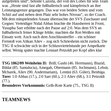
aufgetreten sind“, betonte Cazorla, der voll des Lobes für sein Team
war. „Heute sind fast alle fußballerisch und kämpferisch an ihre
Leistungsgrenze gegangen. Das war von beiden Seiten und vom
Schiri auf und neben dem Platz sehr hohes Niveau“, so der Coach.
Mit dem mitspielenden Ansatz überraschte der SVS Zuschauer und
Gegner. Verteidiger Nidal Abbas brachte die Hausherren in Front,
Yusupha Sarr erhöhte nach der Pause auf 2:0. Was dem SVS an
fußballerisch feiner Klinge fehlte, machten die Rot-Weißen mit
Einsatz wett. Auch nach dem Anschlusstreffer – ein schöner
Freistoß von Alikan Aliev – zog sich Schriesheim nicht zurück. Die
TSG II schwächte sich in der Schlussviertelstunde per Ampelkarte
selbst. Wenig später machte Lennart Petzoldt per Kopf alles klar
TS
G 1862/09 Weinheim II:
Brill; Gashi (46. Herrmann), Biazid,
Bildat (85. Santalucia), Amegah, Obermann (85. Jochmann), Lebsir,
Mcharek, Aliev (90. Andermariam), Lentini (63. Güler), Benbiga.
Tore:
1:0 Abbas (17.), 2:0 Sarr (60.), 2:1 Aliev (68.), 3:1 Petzoldt
(77.).
Besonderes Vorkommnis:
Gelb-Rote Karte (75., TSG II)
TEAMNEWS