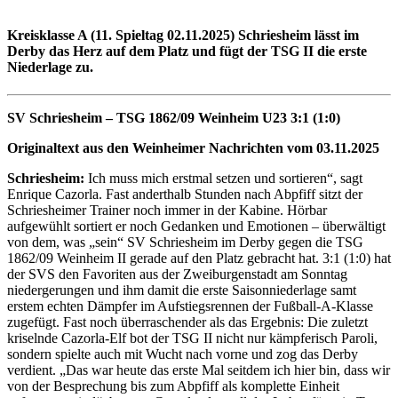
Kreisklasse A (11. Spieltag 02.11.2025)
Schriesheim lässt im
Derby das Herz auf dem Platz und fügt der TSG II die erste
Niederlage zu.
SV Schriesheim – TSG 1862/09 Weinheim U23 3:1
(1:0)
Originaltext aus den Weinheimer Nachrichten vom 03.11.2025
Schriesheim:
Ich muss mich erstmal setzen und sortieren“, sagt
Enrique Cazorla. Fast anderthalb Stunden nach Abpfiff sitzt der
Schriesheimer Trainer noch immer in der Kabine. Hörbar
aufgewühlt sortiert er noch Gedanken und Emotionen – überwältigt
von dem, was „sein“ SV Schriesheim im Derby gegen die TSG
1862/09 Weinheim II gerade auf den Platz gebracht hat. 3:1 (1:0) hat
der SVS den Favoriten aus der Zweiburgenstadt am Sonntag
niedergerungen und ihm damit die erste Saisonniederlage samt
erstem echten Dämpfer im Aufstiegsrennen der Fußball-A-Klasse
zugefügt. Fast noch überraschender als das Ergebnis: Die zuletzt
kriselnde Cazorla-Elf bot der TSG II nicht nur kämpferisch Paroli,
sondern spielte auch mit Wucht nach vorne und zog das Derby
verdient. „Das war heute das erste Mal seitdem ich hier bin, dass wir
von der Besprechung bis zum Abpfiff als komplette Einheit