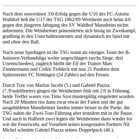
Nach dem souveränen 3:0-Erfolg gegen die U16 des FC-Astoria
Walldorf ließ die U17 der TSG 1862/09 Weinheim auch beim 4:0
gegen den jüngeren Jahrgang des SV Waldhof Mannheim nichts
anbrennen. Die Weinheimer präsentierten sich bissig im Zweikampf,
gradlinig in den Umschaltmomenten und dynamisch im Spiel mit
und ohne den Ball.
Nach neun Spieltagen ist die TSG somit als einziges Team der B-
Junioren-Verbandsliga weiter ungeschlagen (sechs Siege, drei
Unentschieden), zugleich bleibt die Elf der Trainer Marc
Zimmermann und Cedric Feddeck mit nun 21 Punkten dem
Spitzenreiter FC Nöttingen (24 Zähler) auf den Fersen.
Durch Tore von Marlon Jacobi (5.) und Gabriel Piazza
(7./Foulelfmeter) gingen die Weinheimer früh mit 2:0 in Führung,
beide Treffer waren von Timo Szot mustergültig eingeleitet worden.
Nach 20 Minuten riss dann zwar etwas der Faden und die gut
ausgebildeten Mannheimer fanden immer besser in die Partie, die
TSG nahm die Zwei-Tore-Führung aber trotzdem mit in die Pause.
Und auch in Halbzeit zwei legten die Weinheimer dann wieder los
wie die Feuerwehr, auf Vorarbeit seines kongenialen Partners Nil
Michel schnürte Gabriel Piazza seinen Doppelpack (46.).