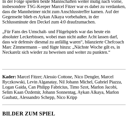
In der Folge spielten beide Mannschaften weiter mutig nach vorne,
insbesondere TSG-Keeper Marcel Fitzer war es dabei zu verdanken,
dass die Mannheimer nicht zum Anschlusstreffer kamen. Auf der
Gegenseite blieb es Aykan Alkaya vorbehalten, in der
Schlussminute den Deckel zum 4:0 draufzumachen.
„Für Fans des Umschalt- und Flügelspiels war das heute ein
absoluter Leckerbissen, wobei man nicht außer Acht lassen darf,
dass wir defensiv diesmal zu anfällig waren“, bilanzierte Chefcoach
Marc Zimmermann – und fügte hinzu: „Nächste Woche gilt es, in
Neckarelz sich wieder zu beweisen und weiter zu punkten.“
Kader:
Marcel Fitzer; Alessio Cottone, Nico Dengler, Marcel
Ryczkowski, Levin Alganatay, Nil Johann Michel, Gabriel Piazza,
Logan Gaida, Can Philipp Fabricius, Timo Szot, Marlon Jacobi,
Selim Kaan Özdemir, Johann Sonnentag, Aykan Alkaya, Marlon
Gaubatz, Alessandro Schepp, Nico Kripp
BILDER ZUM SPIEL