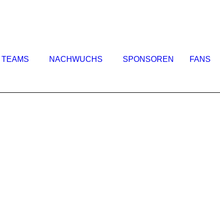
TEAMS
NACHWUCHS
SPONSOREN
FANS
U8 Mannschaft
Kristoffer Licht