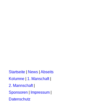
Spielbericht U23 Mannschaft: TSG 1862/09
Punktet weiter
1
…
13
14
15
Startseite
|
News
|
Abseits
Kolumne
|
1. Manschaft
|
2. Mannschaft
|
Sponsoren
|
Impressum
|
Datenschutz