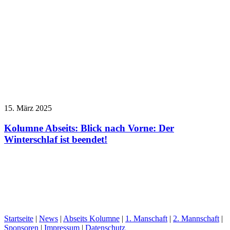
15. März 2025
Kolumne Abseits: Blick nach Vorne: Der
Winterschlaf ist beendet!
Startseite
|
News
|
Abseits Kolumne
|
1. Manschaft
|
2. Mannschaft
|
Sponsoren
|
Impressum
|
Datenschutz