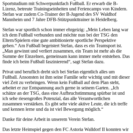
Sportstudium mit Schwerpunktfach Fußball. Er erwarb die B-
Lizenz, betreute Trainingseinheiten und Feriencamps von Kindern.
Stefan war zudem Co-Trainer der B-Jugend des SV Waldhof
Mannheim und 7 Jahre DFB-Stützpunkttrainer in Heidelberg.
Stefan war sportlich schon immer ehrgeizig: „Mein Leben lang war
ich dem Fußball verbunden und möchte nun bei der TSG den
Eltern/Spielern eine gute ambitionierte sportliche Perspektive
geben.“ Am Fußball begeistert Stefan, dass es ein Teamsport ist.
„Man gewinnt und verliert zusammen, ein Team ist mehr als die
Summe der Einzelnen, gemeinsam kann immer mehr entstehen. Das
finde ich beim Fußball faszinierend“, sagt Stefan dazu.
Privat und beruflich dreht sich bei Stefan eigentlich alles um
Fußball. Ansonsten ist ihm seine Familie sehr wichtig und mit dieser
viel Zeit zu verbringen. Wenn kein Fußball auf dem Plan steht,
arbeitet er zur Entspannung auch gerne in seinem Garten. „Ich
schätze an der TSG, dass eine Aufbruchstimmung spürbar ist und
ich sehe riesengroßes Potenzial, das alle Verantwortlichen
zusammen verstärken. Es gibt sehr viele aktive Leute, die ich treffe
und kennen lerne und da ist viel Bewegung möglich.“
Danke für deine Arbeit in unserem Verein Stefan.
Das letzte Heimspiel gegen den FC Astoria Walldorf II konnten wir