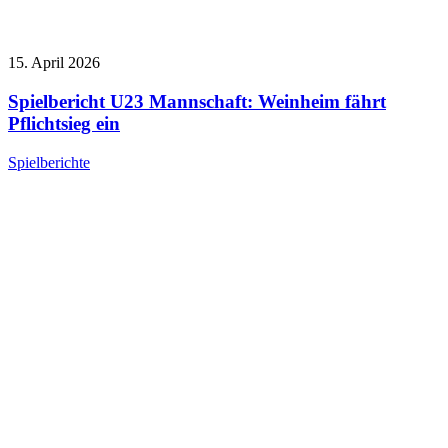
15. April 2026
Spielbericht U23 Mannschaft: Weinheim fährt
Pflichtsieg ein
Spielberichte