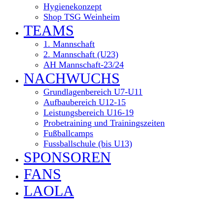
Hygienekonzept
Shop TSG Weinheim
TEAMS
1. Mannschaft
2. Mannschaft (U23)
AH Mannschaft-23/24
NACHWUCHS
Grundlagenbereich U7-U11
Aufbaubereich U12-15
Leistungsbereich U16-19
Probetraining und Trainingszeiten
Fußballcamps
Fussballschule (bis U13)
SPONSOREN
FANS
LAOLA