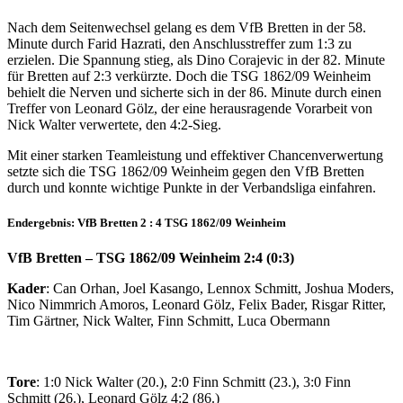
Nach dem Seitenwechsel gelang es dem VfB Bretten in der 58.
Minute durch Farid Hazrati, den Anschlusstreffer zum 1:3 zu
erzielen. Die Spannung stieg, als Dino Corajevic in der 82. Minute
für Bretten auf 2:3 verkürzte. Doch die TSG 1862/09 Weinheim
behielt die Nerven und sicherte sich in der 86. Minute durch einen
Treffer von Leonard Gölz, der eine herausragende Vorarbeit von
Nick Walter verwertete, den 4:2-Sieg.
Mit einer starken Teamleistung und effektiver Chancenverwertung
setzte sich die TSG 1862/09 Weinheim gegen den VfB Bretten
durch und konnte wichtige Punkte in der Verbandsliga einfahren.
Endergebnis: VfB Bretten 2 : 4 TSG 1862/09 Weinheim
VfB Bretten – TSG 1862/09 Weinheim 2:4 (0:3)
Kader
: Can Orhan, Joel Kasango, Lennox Schmitt, Joshua Moders,
Nico Nimmrich Amoros, Leonard Gölz, Felix Bader, Risgar Ritter,
Tim Gärtner, Nick Walter, Finn Schmitt, Luca Obermann
Tore
: 1:0 Nick Walter (20.), 2:0 Finn Schmitt (23.), 3:0 Finn
Schmitt (26.), Leonard Gölz 4:2 (86.)