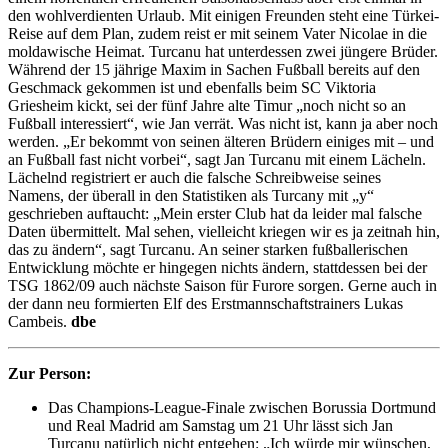
den wohlverdienten Urlaub. Mit einigen Freunden steht eine Türkei-
Reise auf dem Plan, zudem reist er mit seinem Vater Nicolae in die
moldawische Heimat. Turcanu hat unterdessen zwei jüngere Brüder.
Während der 15 jährige Maxim in Sachen Fußball bereits auf den
Geschmack gekommen ist und ebenfalls beim SC Viktoria
Griesheim kickt, sei der fünf Jahre alte Timur „noch nicht so an
Fußball interessiert“, wie Jan verrät. Was nicht ist, kann ja aber noch
werden. „Er bekommt von seinen älteren Brüdern einiges mit – und
an Fußball fast nicht vorbei“, sagt Jan Turcanu mit einem Lächeln.
Lächelnd registriert er auch die falsche Schreibweise seines
Namens, der überall in den Statistiken als Turcany mit „y“
geschrieben auftaucht: „Mein erster Club hat da leider mal falsche
Daten übermittelt. Mal sehen, vielleicht kriegen wir es ja zeitnah hin,
das zu ändern“, sagt Turcanu. An seiner starken fußballerischen
Entwicklung möchte er hingegen nichts ändern, stattdessen bei der
TSG 1862/09 auch nächste Saison für Furore sorgen. Gerne auch in
der dann neu formierten Elf des Erstmannschaftstrainers Lukas
Cambeis.
dbe
Zur Person:
Das Champions-League-Finale zwischen Borussia Dortmund
und Real Madrid am Samstag um 21 Uhr lässt sich Jan
Turcanu natürlich nicht entgehen: „Ich würde mir wünschen,