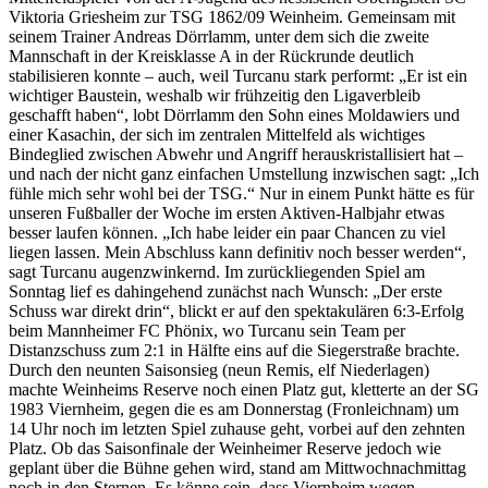
Viktoria Griesheim zur TSG 1862/09 Weinheim. Gemeinsam mit
seinem Trainer Andreas Dörrlamm, unter dem sich die zweite
Mannschaft in der Kreisklasse A in der Rückrunde deutlich
stabilisieren konnte – auch, weil Turcanu stark performt: „Er ist ein
wichtiger Baustein, weshalb wir frühzeitig den Ligaverbleib
geschafft haben“, lobt Dörrlamm den Sohn eines Moldawiers und
einer Kasachin, der sich im zentralen Mittelfeld als wichtiges
Bindeglied zwischen Abwehr und Angriff herauskristallisiert hat –
und nach der nicht ganz einfachen Umstellung inzwischen sagt: „Ich
fühle mich sehr wohl bei der TSG.“ Nur in einem Punkt hätte es für
unseren Fußballer der Woche im ersten Aktiven-Halbjahr etwas
besser laufen können. „Ich habe leider ein paar Chancen zu viel
liegen lassen. Mein Abschluss kann definitiv noch besser werden“,
sagt Turcanu augenzwinkernd. Im zurückliegenden Spiel am
Sonntag lief es dahingehend zunächst nach Wunsch: „Der erste
Schuss war direkt drin“, blickt er auf den spektakulären 6:3-Erfolg
beim Mannheimer FC Phönix, wo Turcanu sein Team per
Distanzschuss zum 2:1 in Hälfte eins auf die Siegerstraße brachte.
Durch den neunten Saisonsieg (neun Remis, elf Niederlagen)
machte Weinheims Reserve noch einen Platz gut, kletterte an der SG
1983 Viernheim, gegen die es am Donnerstag (Fronleichnam) um
14 Uhr noch im letzten Spiel zuhause geht, vorbei auf den zehnten
Platz. Ob das Saisonfinale der Weinheimer Reserve jedoch wie
geplant über die Bühne gehen wird, stand am Mittwochnachmittag
noch in den Sternen. Es könne sein, dass Viernheim wegen