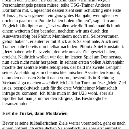
Personalmangels passen müsse, teilte TSG-Trainer Andreas
Dörrlamm mit. Ungeachtet dessen zieht sein Schützling eine erste
Bilanz. „Es war generell ein ganz gutes Halbjahr, wenngleich wir
doch ein paar mehr Punkte hätten holen können“, sagt Turcanu.
Zugleich kündigt er an: „Jetzt wollen wir die Runde natürlich mit
einem weiteren Sieg beenden, nachdem wir uns durch den
Auswärtserfolg bei Phönix Mannheim noch mal Selbstvertrauen
geholt haben“, erläutert er mit Blick aufs Saisonfinale. Auch sein
Trainer hatte bereits unmittelbar nach dem Phönix-Spiel konstatiert:
„Jetzt haben wir Platz zehn, den wir uns als Ziel gesetzt hatten,
erreicht. Natürlich wollen wir den im letzten Spiel am Donnerstag
nun auch nicht mehr hergeben. In seinem ersten vollen Aktivenjahr
möchte der zentrale Mittelfeldspieler, der bald ins zweite Lehrjahr
seiner Ausbildung zum chemischtechnischen Assistenten kommt,
dann den nächsten Schritt nach vorne, bestenfalls in Richtung
Verbandsliga machen – schließlich hält Jan Turcanu fest: „Mein Ziel
ist es, perspektivisch auch für die erste Weinheimer Mannschaft
infrage zu kommen. Ich fühle mich in der U23 wohl, aber als
Sportler hat man ja immer den Ehrgeiz, das Bestmögliche
herauszuholen.“
Erst die Türkei, dann Moldawien
Bevor er seine fußballerischen Ziele weiter vorantreibt, geht es nach
einem hoffentlich erfreulichen Saisonabschluss aber erst einmal in