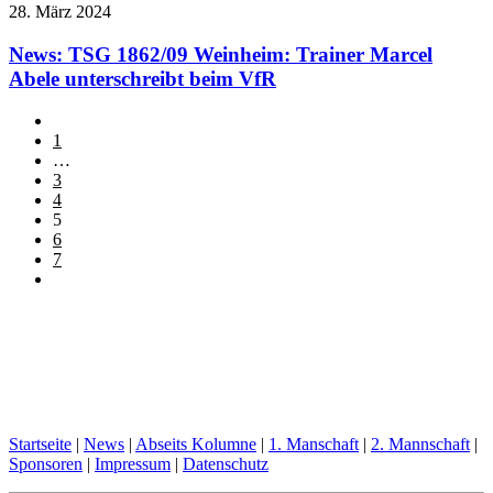
28. März 2024
News: TSG 1862/09 Weinheim: Trainer Marcel
Abele unterschreibt beim VfR
1
…
3
4
5
6
7
Startseite
|
News
|
Abseits Kolumne
|
1. Manschaft
|
2. Mannschaft
|
Sponsoren
|
Impressum
|
Datenschutz